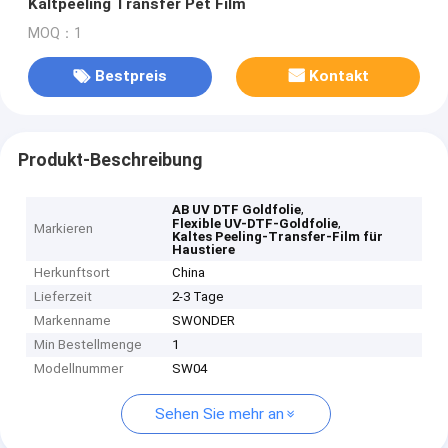
Kaltpeeling Transfer Pet Film
MOQ：1
Bestpreis
Kontakt
Produkt-Beschreibung
,
AB UV DTF Goldfolie
,
Flexible UV-DTF-Goldfolie
Markieren
Kaltes Peeling-Transfer-Film für
Haustiere
Herkunftsort
China
Lieferzeit
2-3 Tage
Markenname
SWONDER
Min Bestellmenge
1
Modellnummer
SW04
Sehen Sie mehr an