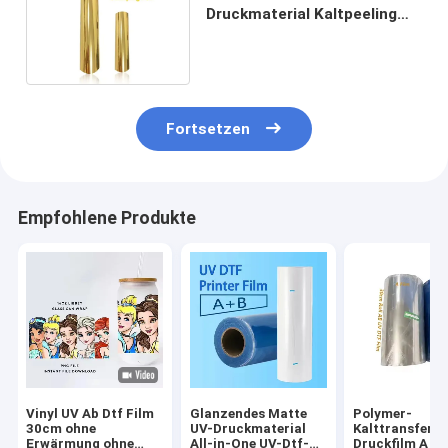
Druckmaterial Kaltpeeling
Transfer Pet Film
Fortsetzen
Empfohlene Produkte
Vinyl UV Ab Dtf Film
Glanzendes Matte
Polymer-
30cm ohne
UV-Druckmaterial
Kalttransfer-
Erwärmung ohne
All-in-One UV-Dtf-
Druckfilm A un