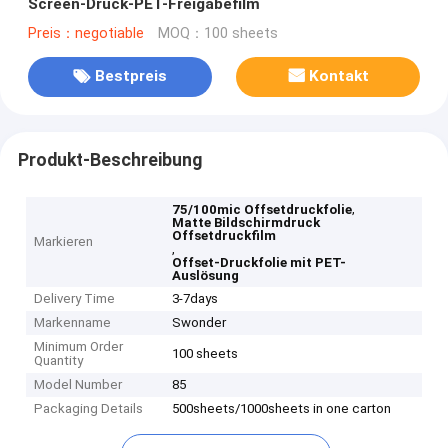
Screen-Druck-PET-Freigabefilm
Preis：negotiable
MOQ：100 sheets
Bestpreis
Kontakt
Produkt-Beschreibung
,
75/100mic Offsetdruckfolie
Matte Bildschirmdruck
Offsetdruckfilm
Markieren
,
Offset-Druckfolie mit PET-
Auslösung
Delivery Time
3-7days
Markenname
Swonder
Minimum Order
100 sheets
Quantity
Model Number
85
Packaging Details
500sheets/1000sheets in one carton