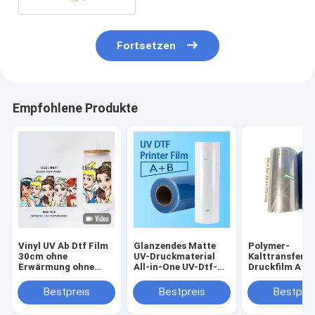
Fortsetzen
Empfohlene Produkte
Vinyl UV Ab Dtf Film
Glanzendes Matte
Polymer-
30cm ohne
UV-Druckmaterial
Kalttransfer-
Erwärmung ohne
All-in-One UV-Dtf-
Druckfilm A un
Schütteln Dtf Pet A B
Transferfolien für
Film UV DTF P
Transferfilm
UV-Dtf-Drucker
Aufkleberfilm
Bestpreis
Bestpreis
Bestprei