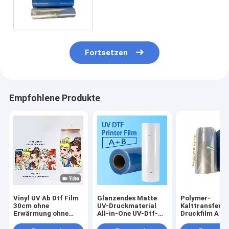
Holz Leder Metall Acryl
Fortsetzen
Empfohlene Produkte
Vinyl UV Ab Dtf Film
Glanzendes Matte
Polymer-
30cm ohne
UV-Druckmaterial
Kalttransfer-
Erwärmung ohne
All-in-One UV-Dtf-
Druckfilm A un
Schütteln Dtf Pet A B
Transferfolien für
Film UV DTF P
Transferfilm
UV-Dtf-Drucker
Aufkleberfilm