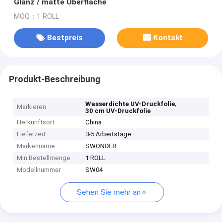
Glanz / matte Oberfläche
MOQ：1 ROLL
Bestpreis
Kontakt
Produkt-Beschreibung
,
Wasserdichte UV-Druckfolie
Markieren
30 cm UV-Druckfolie
Herkunftsort
China
Lieferzeit
3-5 Arbeitstage
Markenname
SWONDER
Min Bestellmenge
1 ROLL
Modellnummer
SW04
Sehen Sie mehr an