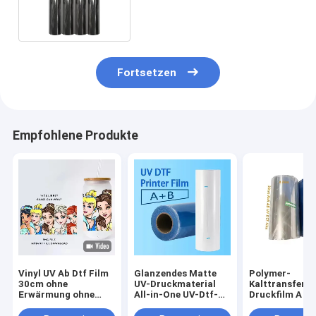
Glanz / matte Oberfläche
Fortsetzen
Empfohlene Produkte
Vinyl UV Ab Dtf Film
Glanzendes Matte
Polymer-
30cm ohne
UV-Druckmaterial
Kalttransfer-
Erwärmung ohne
All-in-One UV-Dtf-
Druckfilm A un
Schütteln Dtf Pet A B
Transferfolien für
Film UV DTF P
Transferfilm
UV-Dtf-Drucker
Aufkleberfilm