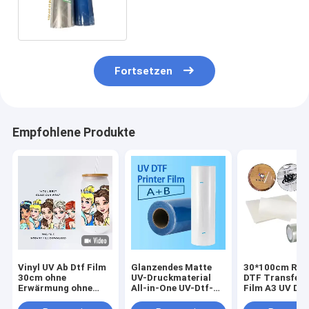
DTF PET-Aufkleberfilm 30 cm
Fortsetzen
Empfohlene Produkte
Vinyl UV Ab Dtf Film
Glanzendes Matte
30*100cm Roll
30cm ohne
UV-Druckmaterial
DTF Transfer 
Erwärmung ohne
All-in-One UV-Dtf-
Film A3 UV DT
Schütteln Dtf Pet A B
Transferfolien für
Filmfrei B Film
Transferfilm
UV-Dtf-Drucker
UV Etiketten