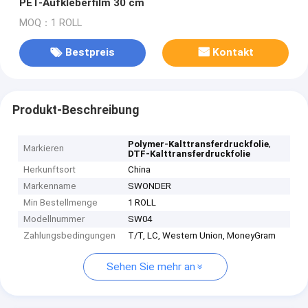
PET-Aufkleberfilm 30 cm
MOQ：1 ROLL
Bestpreis
Kontakt
Produkt-Beschreibung
,
Polymer-Kalttransferdruckfolie
Markieren
DTF-Kalttransferdruckfolie
Herkunftsort
China
Markenname
SWONDER
Min Bestellmenge
1 ROLL
Modellnummer
SW04
Zahlungsbedingungen
T/T, LC, Western Union, MoneyGram
Sehen Sie mehr an