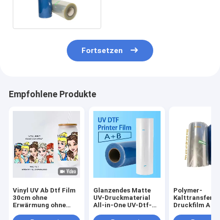
Transferfilm
Fortsetzen
Empfohlene Produkte
Vinyl UV Ab Dtf Film
Glanzendes Matte
Polymer-
30cm ohne
UV-Druckmaterial
Kalttransfer-
Erwärmung ohne
All-in-One UV-Dtf-
Druckfilm A un
Schütteln Dtf Pet A B
Transferfolien für
Film UV DTF P
Transferfilm
UV-Dtf-Drucker
Aufkleberfilm