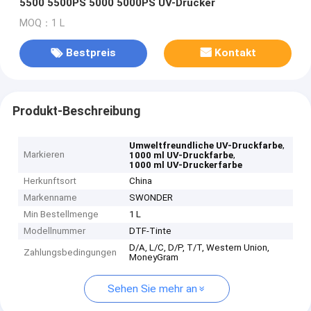
5500 5500PS 5000 5000PS UV-Drucker
MOQ：1 L
Bestpreis
Kontakt
Produkt-Beschreibung
,
Umweltfreundliche UV-Druckfarbe
Markieren
,
1000 ml UV-Druckfarbe
1000 ml UV-Druckerfarbe
Herkunftsort
China
Markenname
SWONDER
Min Bestellmenge
1 L
Modellnummer
DTF-Tinte
D/A, L/C, D/P, T/T, Western Union,
Zahlungsbedingungen
MoneyGram
Sehen Sie mehr an