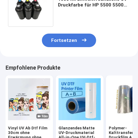
Druckfarbe für HP 5500 5500PS
5000 5000PS UV-Drucker
Fortsetzen
Empfohlene Produkte
Vinyl UV Ab Dtf Film
Glanzendes Matte
Polymer-
30cm ohne
UV-Druckmaterial
Kalttransfer-
Erwärmung ohne
All-in-One UV-Dtf-
Druckfilm A un