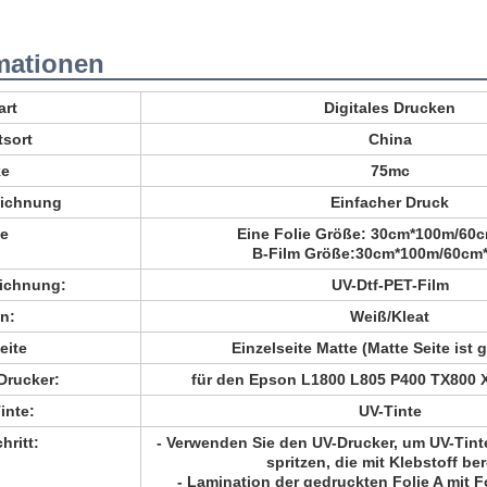
mationen
art
Digitales Drucken
tsort
China
ke
75mc
ichnung
Einfacher Druck
e
Eine Folie Größe: 30cm*100m/60
B-Film Größe:
30cm*100m/60cm
ichnung:
UV-Dtf-PET-Film
n:
Weiß/Kleat
eite
Einzelseite Matte (Matte Seite ist 
Drucker:
für den Epson L1800 L805 P400 TX800 
inte:
UV-Tinte
hritt:
- Verwenden Sie den UV-Drucker, um UV-Tinte
spritzen, die mit Klebstoff ber
- Lamination der gedruckten Folie A mit F