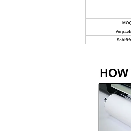
MO
Verpac
Schifff