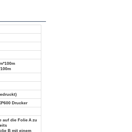
cm*100m
*100m
gedruckt)
XP600 Drucker
 auf die Folie A zu
eits
olie B mit einem