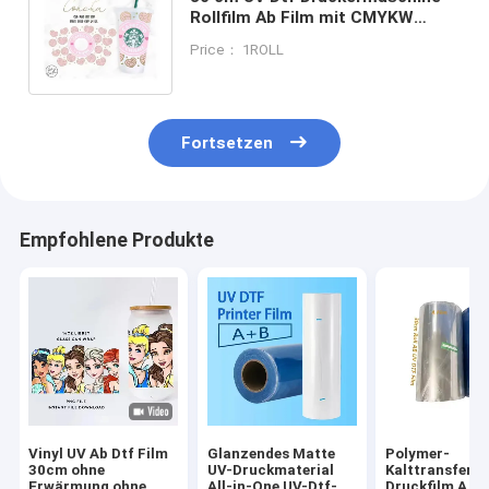
Rollfilm Ab Film mit CMYKW
Vergängliche UV-Tinte für Glas
Price： 1ROLL
und Fenster
Fortsetzen
Empfohlene Produkte
Vinyl UV Ab Dtf Film
Glanzendes Matte
Polymer-
30cm ohne
UV-Druckmaterial
Kalttransfer-
Erwärmung ohne
All-in-One UV-Dtf-
Druckfilm A un