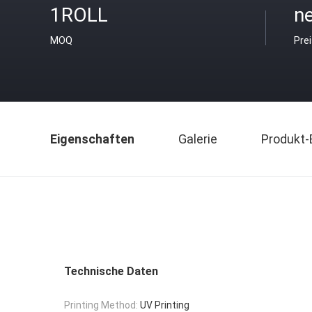
1ROLL
ne
MOQ
Pre
Eigenschaften
Galerie
Produkt-
Technische Daten
Printing Method:
UV Printing