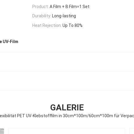
Product:
A Film + B Film=1 Set
Durability:
Long-lasting
Heat Rejection:
Up To 80%
e UV-Film
GALERIE
lexibilität PET UV-Klebstofffilm in 30cm*100m/60cm*100m für Verpa