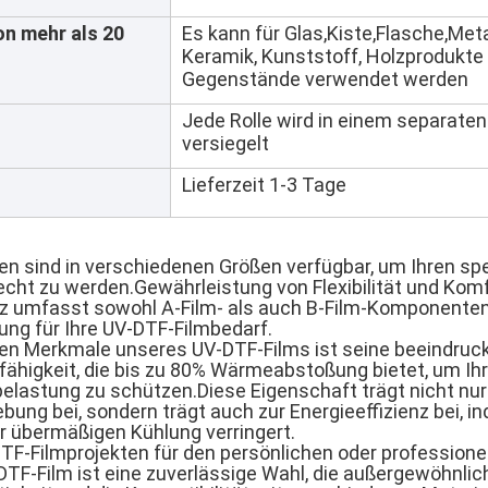
von mehr als 20
Es kann für Glas,Kiste,Flasche,Metal
Keramik, Kunststoff, Holzprodukte
Gegenstände verwendet werden
Jede Rolle wird in einem separaten
versiegelt
Lieferzeit 1-3 Tage
en sind in verschiedenen Größen verfügbar, um Ihren sp
cht zu werden.Gewährleistung von Flexibilität und Komfo
z umfasst sowohl A-Film- als auch B-Film-Komponenten
ung für Ihre UV-DTF-Filmbedarf.
ten Merkmale unseres UV-DTF-Films ist seine beeindru
igkeit, die bis zu 80% Wärmeabstoßung bietet, um Ihr
elastung zu schützen.Diese Eigenschaft trägt nicht nur 
ng bei, sondern trägt auch zur Energieeffizienz bei, in
r übermäßigen Kühlung verringert.
DTF-Filmprojekten für den persönlichen oder profession
DTF-Film ist eine zuverlässige Wahl, die außergewöhnli